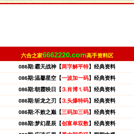
6662220.com
六合之家
高手资料区
086期:霸天战神【
两字解平特
】经典资料
086期:温馨星空【
一波加一码
】经典资料
086期:朝霞映日【
⒊肖博⒈码
】经典资料
086期:斩龙之刃【
⒊头爆特码
】经典资料
086期:不败之巅【
三码加三码
】经典资料
086期:梦幻星辰【
创富单双数
】经典资料